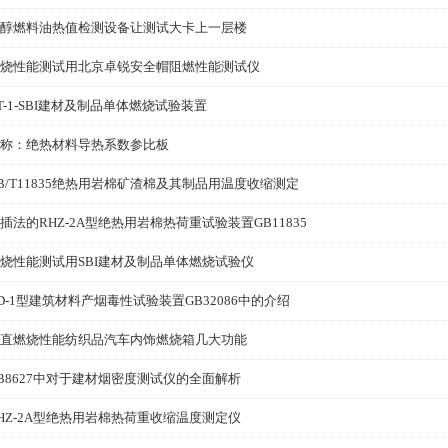
醇燃料油热值检测设备让测试大卡上一层楼
烧性能测试用北京卓锐安全帽阻燃性能测试仪
T-1-SBI建材及制品单体燃烧试验装置
称：绝热材料导热系数参比板
B/T11835绝热用岩棉矿渣棉及其制品用温度收缩测定
插法的RHZ-2A型绝热用岩棉热荷重试验装置GB11835
烧性能测试用SBI建材及制品单体燃烧试验仪
D-1型建筑材料产烟毒性试验装置GB32086中的介绍
直燃烧性能纺织品汽车内饰燃烧箱几大功能
B8627中对于建材烟密度测试仪的全面解析
HZ-2A型绝热用岩棉热荷重收缩温度测定仪