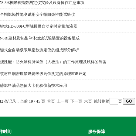
ZS-8A极限氧指数测定仪实验及设备操作注意事项
全帽燃烧性能测试用安全帽阻燃性能试验仪
键式HD-300FC型触摸屏自动定时定量加液器
R-SBI建材及制品单体燃烧试验装置的设备组成
键式全自动极限氧指数测定仪的组成部分解析
烧性能：防火涂料测试仪（大板法）的工作原理及试样的制备
筑材料烟密度箱燃烧等级高低测定的原理SDR评定
醇燃料油品热值大卡化验仪新技术应用
42 条记录，当前 19 / 45 页
首页
上一页
下一页
末页
跳转到第
页
作时间
服务保障