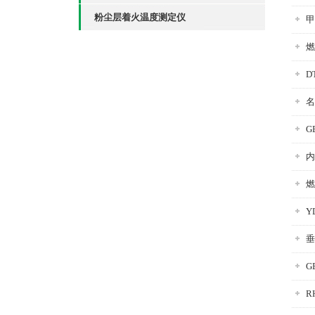
粉尘层着火温度测定仪
甲
燃
D
名
G
内
燃
Y
垂
G
R