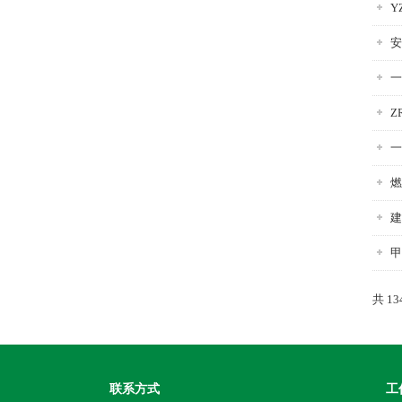
Y
安
一
Z
一
燃
建
甲
共 13
联系方式
工