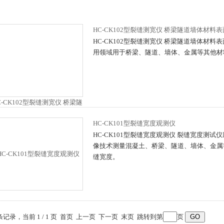
HC-CK102型裂缝测宽仪 桥梁隧道墙体材料
HC-CK102型裂缝测宽仪 桥梁隧道墙体材
用领域用于桥梁、隧道、墙体、金属等其他材
HC-CK101型裂缝宽度观测仪
HC-CK101型裂缝宽度观测仪 裂缝宽度测
像技术测量混凝土、桥梁、隧道、墙体、金属
缝宽度。
 条记录，当前 1 / 1 页 首页 上一页 下一页 末页 跳转到第
页