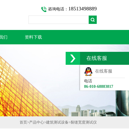
18513498889
咨询电话：
我们
资料下载
在线客服
在线客服
电话
86-010-68883817
首页
>
产品中心
>
建筑测试设备
>
裂缝宽度测试仪