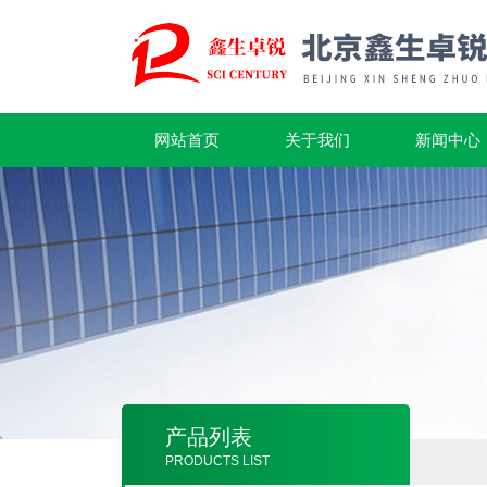
网站首页
关于我们
新闻中心
产品列表
PRODUCTS LIST