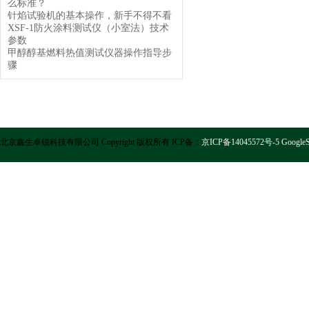
么标准？
针焰试验机的基本操作，新手不得不看
XSF-1防火涂料测试仪（小室法）技术
参数
甲醇醇基燃料热值测试仪器操作指导步
骤
北京鑫生卓锐科技有限公司 Copyright 版权所有 ICP备：
京ICP备14045572号-5
GoogleS