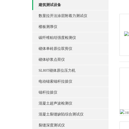
建筑测试设备
数显拉开法涂层附着力测试仪
楼板测厚仪
碳纤维粘结强度检测仪
砌体单砖原位双剪仪
砌体砂浆点荷仪
SL80T砌体原位压力机
电动锚索锚杆拉拔仪
锚杆拉拔仪
混凝土超声波检测仪
混凝土裂缝缺陷综合测试仪
裂缝深度测试仪