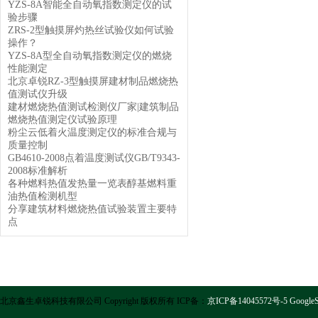
YZS-8A智能全自动氧指数测定仪的试
验步骤
ZRS-2型触摸屏灼热丝试验仪如何试验
操作？
YZS-8A型全自动氧指数测定仪的燃烧
性能测定
北京卓锐RZ-3型触摸屏建材制品燃烧热
值测试仪升级
建材燃烧热值测试检测仪厂家|建筑制品
燃烧热值测定仪试验原理
粉尘云低着火温度测定仪的标准合规与
质量控制
GB4610-2008点着温度测试仪GB/T9343-
2008标准解析
各种燃料热值发热量一览表醇基燃料重
油热值检测机型
分享建筑材料燃烧热值试验装置主要特
点
北京鑫生卓锐科技有限公司 Copyright 版权所有 ICP备：
京ICP备14045572号-5
GoogleS