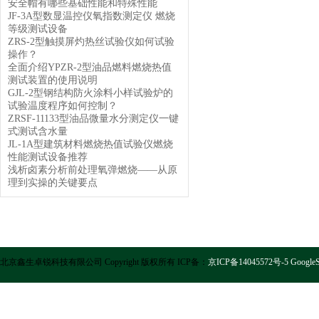
安全帽有哪些基础性能和特殊性能
JF-3A型数显温控仪氧指数测定仪 燃烧
等级测试设备
ZRS-2型触摸屏灼热丝试验仪如何试验
操作？
全面介绍YPZR-2型油品燃料燃烧热值
测试装置的使用说明
GJL-2型钢结构防火涂料小样试验炉的
试验温度程序如何控制？
ZRSF-11133型油品微量水分测定仪一键
式测试含水量
JL-1A型建筑材料燃烧热值试验仪燃烧
性能测试设备推荐
浅析卤素分析前处理氧弹燃烧——从原
理到实操的关键要点
北京鑫生卓锐科技有限公司 Copyright 版权所有 ICP备：
京ICP备14045572号-5
GoogleS