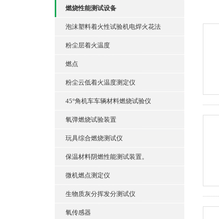
燃烧性能测试设备
泡沫塑料着火性试验机电焊火花法
粉尘层着火温度
燃点
粉尘云低着火温度测定仪
45°角机车车辆材料燃烧试验仪
氧弹燃烧试验装置
玩具综合燃烧测试仪
保温材料阴燃性能测试装置。
微机燃点测定仪
生物质灰分挥发分测试仪
氧传感器