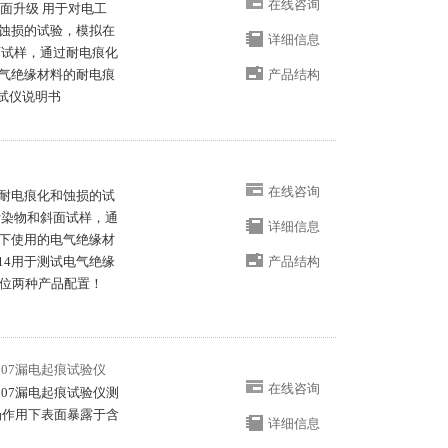
在线咨询
全面升级 用于对电工
蚀损的试验，模拟在
详细信息
斜面试样，通过耐电痕化
气绝缘材料的耐电痕
产品结构
测试仪说明书
在线咨询
耐电痕化和蚀损的试
体污染物和斜面试样，通
详细信息
下使用的电气绝缘材
014用于测试电气绝缘
产品结构
工位两种产品配置！
207漏电起痕试验仪
在线咨询
207漏电起痕试验仪测
场作用下表面暴露于含
详细信息