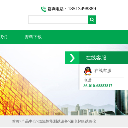
18513498889
咨询电话：
我们
资料下载
在线客服
在线客服
电话
86-010-68883817
首页
>
产品中心
>
燃烧性能测试设备
>
漏电起痕试验仪