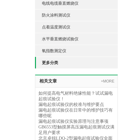
电线电缆垂直燃烧仪
防火涂料测试仪
点着温度测试仪
水平垂直燃烧试验仪
氧指数测定仪
更多分类
相关文章
+MORE
如何提高电气材料绝缘性能？试试漏电
起痕试验仪！
漏电起痕试验仪的校准与维护要点
漏电起痕试验仪在日常中的维护技巧有
哪些呢
漏电起痕试验仪实验原理与注意事项
GB6553型触摸屏高压漏电起痕测试仪满
足用户要求
北京卓锐LDQ-2型漏电起痕试验仪全面