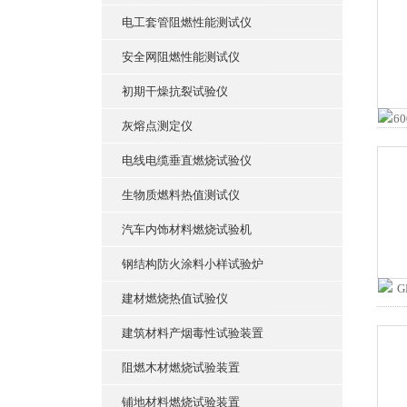
电工套管阻燃性能测试仪
安全网阻燃性能测试仪
初期干燥抗裂试验仪
灰熔点测定仪
电线电缆垂直燃烧试验仪
生物质燃料热值测试仪
汽车内饰材料燃烧试验机
钢结构防火涂料小样试验炉
建材燃烧热值试验仪
建筑材料产烟毒性试验装置
阻燃木材燃烧试验装置
铺地材料燃烧试验装置