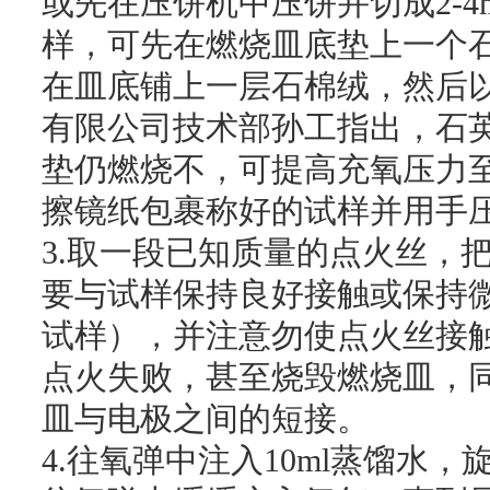
或先在压饼机中压饼并切成2-
样，可先在燃烧皿底垫上一个
在皿底铺上一层石棉绒，然后
有限公司技术部孙工指出，
石
垫仍燃烧不，可提高充氧压力至3
擦镜纸包裹称好的试样并用手
3.取一段已知质量的点火丝，
要与试样保持良好接触或保持
试样
），并注意勿使点火丝接
点火失败，甚至烧毁燃烧皿，
皿与电极之间的短接。
4.往氧弹中注入10ml蒸馏水