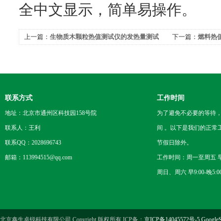
全中文显示，简单易操作。
上一篇：
生物质木颗粒热值测试仪的发热量测试
下一篇：
燃料热
方法步骤
值检测仪用什么
联系方式
工作时间
地址：北京市通州区科技园158号院
为了避免不必要的等待
联系人：王利
间 。以下是我们的正常
联系QQ：2028696743
节假日除外。
邮箱：113994515@qq.com
工作时间：周一至周五 早8
周日、周六 早9:00-晚5:0
北京鑫生卓锐科技有限公司 Copyright 版权所有 ICP备：
京ICP备14045572号-5
GoogleS