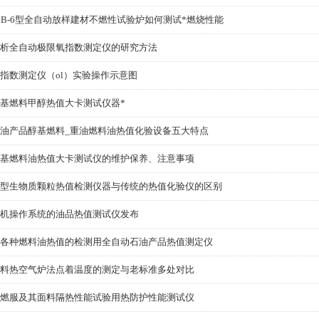
CB-6型全自动放样建材不燃性试验炉如何测试*燃烧性能
析全自动极限氧指数测定仪的研究方法
指数测定仪（ol）实验操作示意图
基燃料甲醇热值大卡测试仪器*
油产品醇基燃料_重油燃料油热值化验设备五大特点
基燃料油热值大卡测试仪的维护保养、注意事项
型生物质颗粒热值检测仪器与传统的热值化验仪的区别
机操作系统的油品热值测试仪发布
各种燃料油热值的检测用全自动石油产品热值测定仪
料热空气炉法点着温度的测定与老标准多处对比
燃服及其面料隔热性能试验用热防护性能测试仪