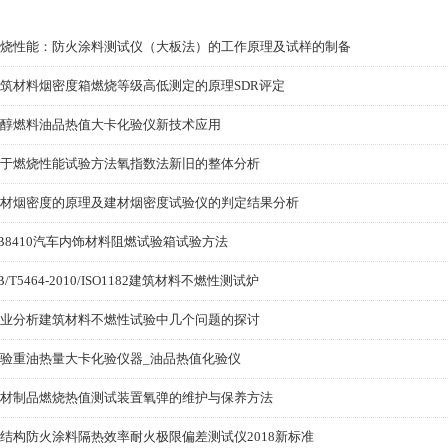
烧性能：防火涂料测试仪（大板法）的工作原理及试样的制备
筑材料烟密度箱燃烧等级高低测定的原理SDR评定
醇燃料油品热值大卡化验仪新技术应用
于燃烧性能试验方法氧指数法新旧的整体分析
材烟密度的原理及建材烟密度试验仪的判定结果分析
B8410汽车内饰材料阻燃试验箱试验方法
B/T5464-2010/ISO1182建筑材料不燃性测试炉
业分析建筑材料不燃性试验中几个问题的探讨
验重油热量大卡化验仪器_油品热值化验仪
材制品燃烧热值测试装置氧弹的维护与保养方法
结构防火涂料隔热效率耐火极限偏差测试仪2018新标准