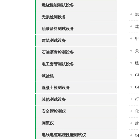
燃烧性能测试设备
燃
无损检测设备
建
油漆涂料测试设备
甲
建筑测试设备
关
石油沥青检测设备
建
电工套管测试设备
G
试验机
G
混凝土检测设备
行
其他测试设备
安全帽检测仪
化
测硫仪
建
电线电缆燃烧性能测试仪
钢