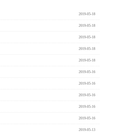
2019-05-18
2019-05-18
2019-05-18
2019-05-18
2019-05-18
2019-05-16
2019-05-16
2019-05-16
2019-05-16
2019-05-16
2019-05-13