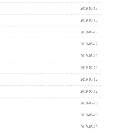
2019-05-13
2019-05-13
2019-05-13
2019-05-12
2019-05-12
2019-05-12
2019-05-12
2019-05-12
2019-05-10
2019-05-10
2019-05-10