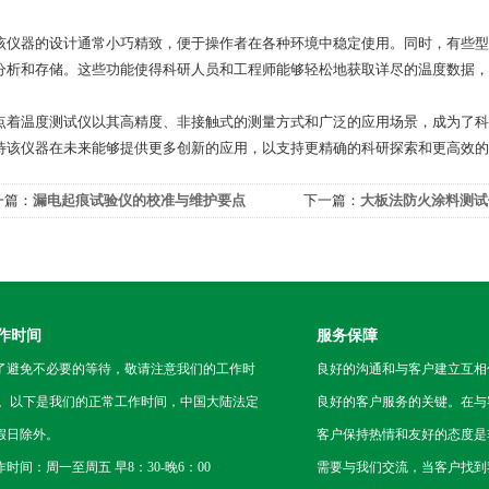
器的设计通常小巧精致，便于操作者在各种环境中稳定使用。同时，有些型
分析和存储。这些功能使得科研人员和工程师能够轻松地获取详尽的温度数据，
温度测试仪以其高精度、非接触式的测量方式和广泛的应用场景，成为了科
待该仪器在未来能够提供更多创新的应用，以支持更精确的科研探索和更高效的
一篇：
漏电起痕试验仪的校准与维护要点
下一篇：
大板法防火涂料测试
作时间
服务保障
了避免不必要的等待，敬请注意我们的工作时
良好的沟通和与客户建立互相
 。以下是我们的正常工作时间，中国大陆法定
良好的客户服务的关键。在与
假日除外。
客户保持热情和友好的态度是
作时间：周一至周五 早8：30-晚6：00
需要与我们交流，当客户找到