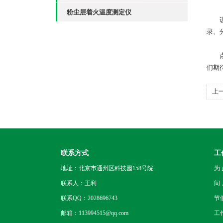
粉尘层着火温度测定仪
该仪
录、
点着
们期
上
联系方式
工
地址：北京市通州区科技园158号院
为
联系人：王利
间
联系QQ：2028696743
节
邮箱：113994515@qq.com
工