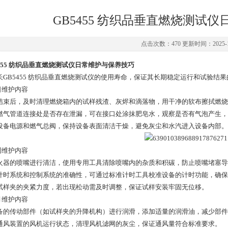
GB5455 纺织品垂直燃烧测试
点击次数：470 更新时间：2025-1
5455 纺织品垂直燃烧测试仪日常维护与保养技巧
长GB5455 纺织品垂直燃烧测试仪的使用寿命，保证其长期稳定运行和试验
日维护内容
结束后，及时清理燃烧箱内的试样残渣、灰烬和滴落物，用干净的软布擦拭燃烧
燃气管道连接处是否存在泄漏，可在接口处涂抹肥皂水，观察是否有气泡产生，
设备电源和燃气总阀，保持设备表面清洁干燥，避免灰尘和水汽进入设备内部。
周维护内容
火器的喷嘴进行清洁，使用专用工具清除喷嘴内的杂质和积碳，防止喷嘴堵塞导
计时系统和控制系统的准确性，可通过标准计时工具校准设备的计时功能，确保
试样夹的夹紧力度，若出现松动需及时调整，保证试样安装牢固无位移。
月维护内容
备的传动部件（如试样夹的升降机构）进行润滑，添加适量的润滑油，减少部件
通风装置的风机运行状态，清理风机滤网的灰尘，保证通风量符合标准要求。