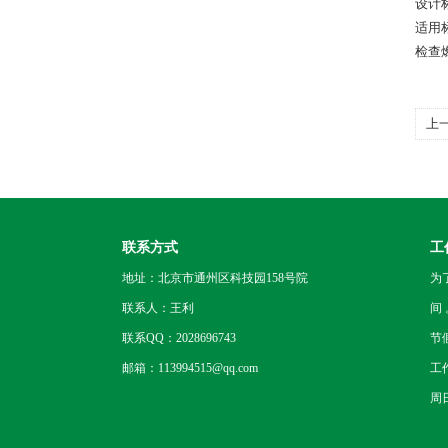
设计标
适用标准
检查
上
备
联系方式
工
地址：北京市通州区科技园158号院
为
联系人：王利
间
联系QQ：2028696743
节
邮箱：113994515@qq.com
工
周日