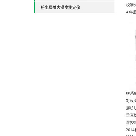
校准
粉尘层着火温度测定仪
4.年
联系
对设
屏纺
垂直
屏控
20