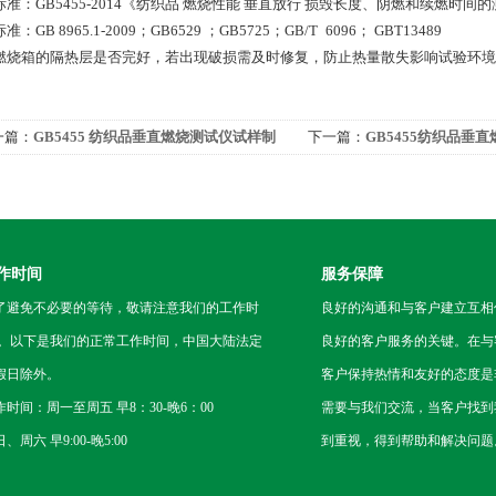
准：GB5455-2014《纺织品 燃烧性能 垂直放行 损毁长度、阴燃和续燃时间
：GB 8965.1-2009；GB6529 ；GB5725；GB/T 6096； GBT13489
燃烧箱的隔热层是否完好，若出现破损需及时修复，防止热量散失影响试验环境
一篇：
GB5455 纺织品垂直燃烧测试仪试样制
下一篇：
GB5455纺织品垂
规范
求及执行标准
作时间
服务保障
了避免不必要的等待，敬请注意我们的工作时
良好的沟通和与客户建立互相
 。以下是我们的正常工作时间，中国大陆法定
良好的客户服务的关键。在与
假日除外。
客户保持热情和友好的态度是
作时间：周一至周五 早8：30-晚6：00
需要与我们交流，当客户找到
、周六 早9:00-晚5:00
到重视，得到帮助和解决问题