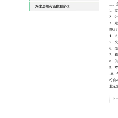
三、
粉尘层着火温度测定仪
1、
2、
3、
99.9
4、
5、
6、
7、
8、供
9、本
10
符合标
北京
上
项