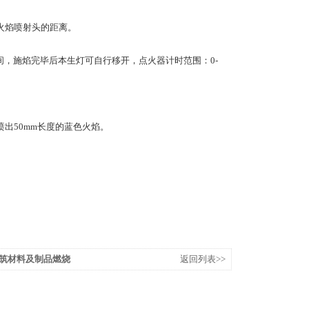
火焰喷射头的距离。
间，施焰完毕后本生灯可自行移开，点火器计时范围：0-
出50mm长度的蓝色火焰。
屏建筑材料及制品燃烧
返回列表>>