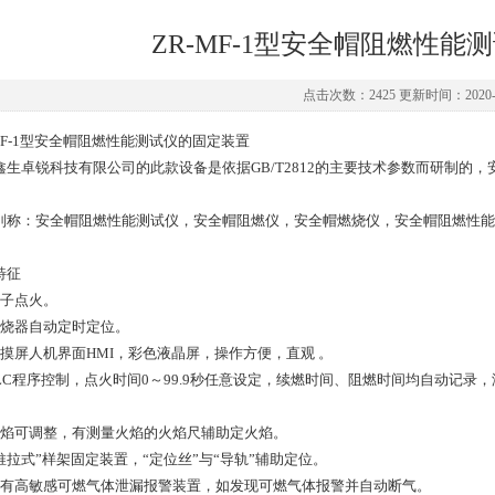
ZR-MF-1型安全帽阻燃性
点击次数：2425 更新时间：2020-0
-MF-1型安全帽阻燃性能测试仪的固定装置
鑫生卓锐科技有限公司的此款设备是依据GB/T2812的主要技术参数而研制的
别称：安全帽阻燃性能测试仪，安全帽阻燃仪，安全帽燃烧仪，安全帽阻燃性能
。
特征
电子点火。
燃烧器自动定时定位。
触摸屏人机界面HMI，彩色液晶屏，操作方便，直观 。
PLC程序控制，点火时间0～99.9秒任意设定，续燃时间、阻燃时间均自动记录
火焰可调整，有测量火焰的火焰尺辅助定火焰。
“推拉式”样架固定装置，“定位丝”与“导轨”辅助定位。
配有高敏感可燃气体泄漏报警装置，如发现可燃气体报警并自动断气。