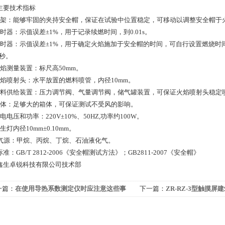
主要技术指标
支架：能够牢固的夹持安全帽，保证在试验中位置稳定，可移动以调整安全帽于
计时器：示值误差±1%，用于记录续燃时间，到0.01s。
定时器：示值误差±1%，用于确定火焰施加于安全帽的时间，可自行设置燃烧时
9秒。
火焰测量装置：标尺高50mm。
火焰喷射头：水平放置的燃料喷管，内径10mm。
燃料供给装置：压力调节阀、气量调节阀，储气罐装置，可保证火焰喷射头稳定喷
箱体：足够大的箱体，可保证测试不受风的影响。
电电压和功率：220V±10%、50HZ,功率约100W。
生灯内径10mm±0.10mm。
、气源：甲烷、丙烷、丁烷、石油液化气。
准：GB/T 2812-2006《安全帽测试方法》；GB2811-2007《安全帽》
鑫生卓锐科技有限公司技术部
一篇：
在使用导热系数测定仪时应注意这些事
下一篇：
ZR-RZ-3型触摸
！
热值测定仪