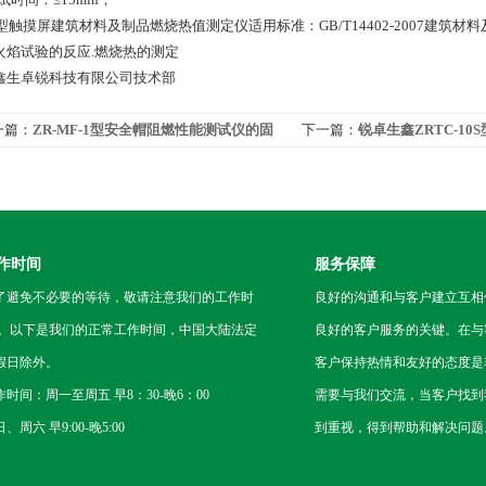
3型触摸屏建筑材料及制品燃烧热值测定仪适用标准：GB/T14402-2007建筑材料及
火焰试验的反应.燃烧热的测定
鑫生卓锐科技有限公司技术部
一篇：
ZR-MF-1型安全帽阻燃性能测试仪的固
下一篇：
锐卓生鑫ZRTC-1
装置
仪（拉开法）
作时间
服务保障
了避免不必要的等待，敬请注意我们的工作时
良好的沟通和与客户建立互相
 。以下是我们的正常工作时间，中国大陆法定
良好的客户服务的关键。在与
假日除外。
客户保持热情和友好的态度是
作时间：周一至周五 早8：30-晚6：00
需要与我们交流，当客户找到
、周六 早9:00-晚5:00
到重视，得到帮助和解决问题