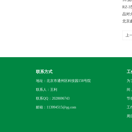
RZ-
品对
北京
上
定
联系方式
工
地址：北京市通州区科技园158号院
为
联系人：王利
间
联系QQ：2028696743
节
邮箱：113994515@qq.com
工
周日