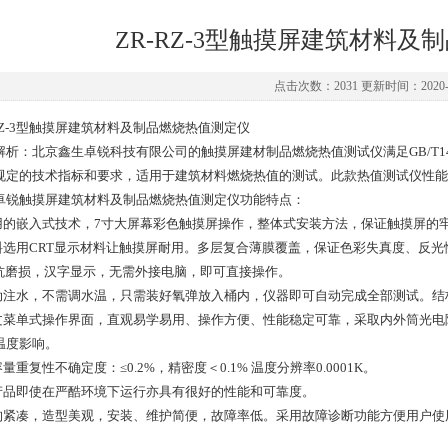
ZR-RZ-3型触摸屏建筑材料
点击次数：2031 更新时间：2020-0
-RZ-3型触摸屏建筑材料及制品燃烧热值测定仪
解析：北京鑫生卓锐科技有限公司的触摸屏建材制品燃烧热值测试仪满足GB/T144
规定的技术指标和要求，适用于建筑材料燃烧热值的测试。此款热值测试仪性能
卓锐触摸屏建筑材料及制品燃烧热值测定仪功能特点：
采用的嵌入式技术，7寸大屏幕彩色触摸屏操作，整体式安装方法，保证触摸屏的
材料选用CRT显示材料让触摸屏耐用。多层复合薄膜覆盖，保证色彩失真度、反
%抗磨损，汉字显示，无需外接电脑，即可直接操作。
自动注水，不需调水温，只需装好氧弹放入桶内，仪器即可自动完成全部测试。
中文菜单式操作界面，直观易学易用、操作方便、性能稳定可靠，采取内外筒光
温度影响。
容量重复性不确定度：≤0.2%，精密度＜0.1% 温度分辨率0.0001K。
该产品即使在严酷环境下运行亦具有很好的性能和可靠度。
结构紧凑，造型美观，安装、维护简便，故障率低。采用故障诊断功能方便用户