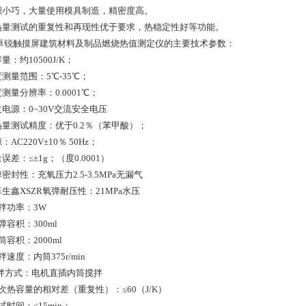
体积小巧，大量使用模具制造，精密度高。
发热量测试的重复性和再现性优于要求，热稳定性好等功能。
卓锐触摸屏建筑材料及制品燃烧热值测定仪的主要技术参数：
容量：约10500J/K；
度测量范围：5℃-35℃；
度测量分辨率：0.0001℃；
火电源：0~30V交流安全电压
发热量测试精度：优于0.2％（苯甲酸）；
源：AC220V±10％ 50Hz；
量误差：≤±1g；（度0.0001）
弹密封性：充氧压力2.5-3.5MPa无漏气
卓生鑫XSZR氧弹耐压性：21MPa水压
搅拌功率：3W
氧弹容积：300ml
内筒容积：2000ml
搅拌速度：内筒375r/min
搅拌方式：电机直插内筒搅拌
五次热容量的相对差（重复性）：≤60（J/K）
测试时间：≤15min；