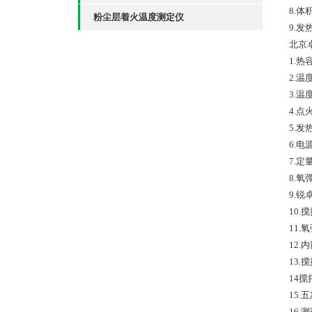
8.
粉尘层着火温度测定仪
9.
北京
1.热
2.温
3.温
4.点
5.
6.电
7.定
8.氧
9.锐
10.
11.
12.
13.
14
15.
16.