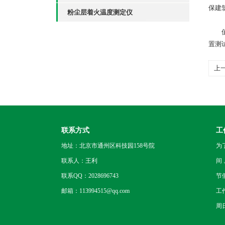
保建
粉尘层着火温度测定仪
值得
置测
上
试
联系方式
工
地址：北京市通州区科技园158号院
为
联系人：王利
间
联系QQ：2028696743
节
邮箱：113994515@qq.com
工
周日