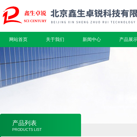
网站首页
关于我们
新闻中心
产品展
产品列表
PRODUCTS LIST