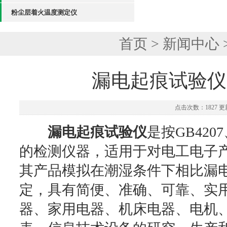
粉尘层着火温度测定仪
首页
>
新闻中心
漏电起痕试验仪
点击次数：1827 更新
漏电起痕试验仪
是按GB420
的检测仪器，适用于对电工电子
其产品模拟在潮湿条件下相比漏
定，具有简便、准确、可靠、实
器、家用电器、机床电器、电机