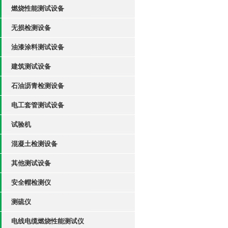
燃烧性能测试设备
无损检测设备
油漆涂料测试设备
建筑测试设备
石油沥青检测设备
电工套管测试设备
试验机
混凝土检测设备
其他测试设备
安全帽检测仪
测硫仪
电线电缆燃烧性能测试仪