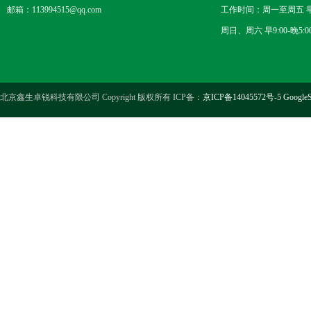
邮箱：113994515@qq.com
工作时间：周一至周五 早8
周日、周六 早9:00-晚5:0
北京鑫生卓锐科技有限公司 Copyright 版权所有 ICP备：
京ICP备14045572号-5
GoogleS