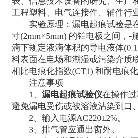
表、信息技术设备的研究、生产
工程塑料、电气连接件、辅件行
实验原理：漏电起痕试验是在
寸(2mm×5mm) 的铂电极之间，-施
滴下规定液滴体积的导电液体(0.1
料表面在电场和潮湿或污染介质
相比电痕化指数(CT1) 和耐电痕化指
注意事项
1、
漏电起痕试验仪
在操作过
避免漏电受伤或被溶液沾染到口
2、输入电源AC220±2%。
3、排气管应通出窗外。