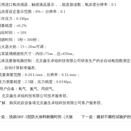
、采用进口氧传感器，触摸液晶显示，，能直接读数，氧浓度分辨率：0.1
氧浓度设定显示范围：0%～ 分辨率：0.1
工作压力：0.1Mpa
测量精度：±0.2%
响应时间：＜10S
燃烧时间： 1秒～300秒；
点火器火焰：15～20㎜可调；
石英玻璃燃烧筒尺寸：内径≥75㎜，总≥450㎜。
、气体流量微电脑控制：北京鑫生卓锐科技有限公司研发生产的全自动氧指数测
值，自动计算标准偏差。
流量测量范围：0-20 L/min，分辨率：0.1L/min；
压力测量精度：2.5级，压力精度：0.01Mpa。
)、用户自备：氧气、氮气、丙烷气。
：北京鑫生卓锐科技有限公司技术服务部。
了解、购买此款设备请北京鑫生卓锐科技有限公司客户服务部。
一篇：
浅谈DBF-3型防火涂料耐燃时间（大板
下一篇：
建材不燃性试验炉的
）测试仪三大功能特点