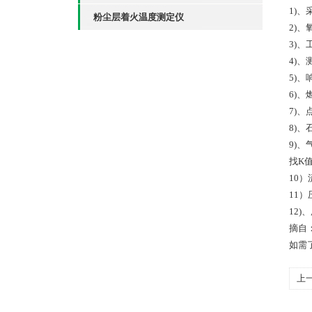
1)
粉尘层着火温度测定仪
2)、
3)、
4)、
5)、
6)、
7)、
8)、
9)
找K
10）
11）
12
摘自
如需
上
法