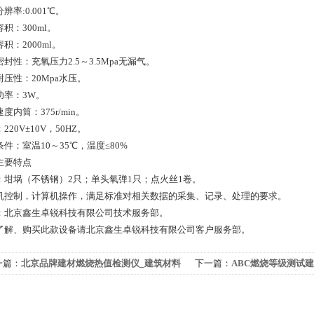
辨率:0.001℃。
积：300ml。
积：2000ml。
封性：充氧压力2.5～3.5Mpa无漏气。
耐压性：20Mpa水压。
功率：3W。
度内筒：375r/min。
220V±10V，50HZ。
件：室温10～35℃，温度≤80%
主要特点
：坩埚（不锈钢）2只；单头氧弹1只；点火丝1卷。
机控制，计算机操作，满足标准对相关数据的采集、记录、处理的要求。
：北京鑫生卓锐科技有限公司技术服务部。
了解、购买此款设备请北京鑫生卓锐科技有限公司客户服务部。
一篇：
北京品牌建材燃烧热值检测仪_建筑材料
下一篇：
ABC燃烧等级测试
值测试仪器
测分析仪