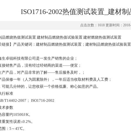
ISO1716-2002热值测试装置_
点击次数：1618 更新时间：2018-0
制品燃烧热值测试装置 建材制品燃烧热值试验装置 建材燃烧热值测试装置
关链接】产品关键词：建材制品燃烧热值测试装置；建材制品燃烧热值试验装置
鑫生卓锐科技有限公司是一发生产销售的企业；
直接销售产品，没有经过经销商的渠道——便宜；
生产产品，对产品非常的了解——售后服务及时，；
产品保修一年（人为因素除外），一年后适当收取材料费及人工费；
，可能几分钟的，让您收获一个价格低廉、称心如意的产品。
执行标准
/T14402-2007； ISO1716-2002
技术参数
容量约10500J/K。
重复性误差≤0.2%。
范围：5～45℃。