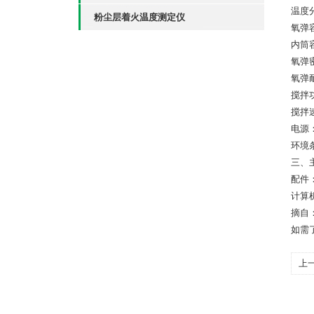
温度分
粉尘层着火温度测定仪
氧弹容
内筒容
氧弹密
氧弹
搅拌
搅拌速
电源：
环境条
三、
配件
计算
摘自
如需
上
热