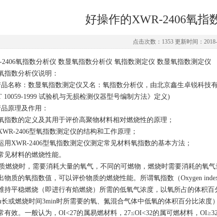
好操作的XWR-2406氧
点击次数：1353 更新时间：2018-0
R-2406氧指数分析仪 数显氧指数分析仪 氧指数测定仪 数显氧指数测定仪
氧指数分析仪说明：
产品名称：数显氧指数测定仪又名：氧指数分析仪，由北京鑫生卓锐科技有限公
T 10059-1999 试验机与无损检测仪器型号编制方法》定义)
产品原理及作用：
氧指数的定义及其用于评价高聚物材料相对燃烧性的原理；
XWR-2406型氧指数测定仪的结构和工作原理；
运用XWR-2406型氧指数测定仪测定常见材料氧指数的基本方法；
常见材料的燃烧性能。
燃烧时，需要消耗大量的氧气，不同的可燃物，燃烧时需要消耗的氧气
出物质的氧指数值，可以评价物质的燃烧性能。所谓氧指数（Oxygen in
维持平稳燃烧（即进行有焰燃烧）所需的低氧气浓度，以氧所占的体积百
mm长或燃烧时间3min时所需要的氧、氮混合气体中低氧的体积百分比浓
常有效。一般认为，OI<27的属易燃材料，27≤OI<32的属可燃材料，OI≥