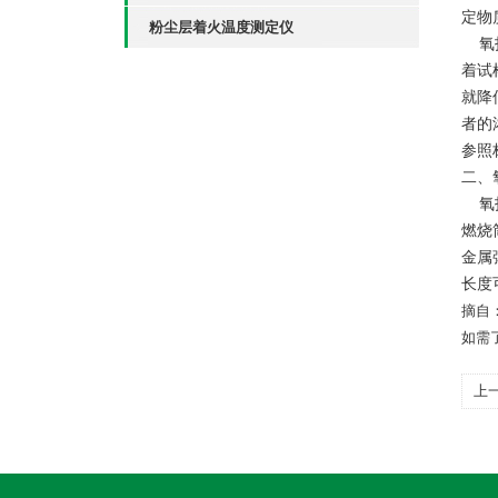
定物
粉尘层着火温度测定仪
氧指
着试
就降
者的
参照
二、
氧指
燃烧
金属
长度
摘自
如需
上
啦