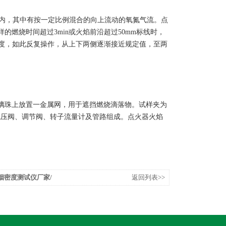
内，其中有按一定比例混合的向上流动的氧氮气流。点
燃烧时间超过3min或火焰前沿超过50mm标线时，
浓度，如此反复操作，从上下两侧逐渐接近规定值，至两
璃珠上放置一金属网，用于遮挡燃烧滴落物。试样夹为
、稳压阀、调节阀、转子流量计及管路组成。点火器火焰
材烟密度测试仪厂家/
返回列表>>