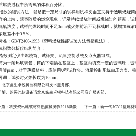
质燃烧过程中所需氧的体积百分比。
数的测试方法，就是把一定尺寸的试样用试样夹垂直夹持于透明燃烧筒
样的上端，观察随后的燃烧现象，记录持续燃烧时间或燃烧过的距离，试样的
低氧浓度，试样的燃烧时间不足3min或火焰前沿不到标线时，就增加氧
浓度差小于0.5％。
标准：GB/T2406-1993《塑料燃烧性能试验方法氧指数法》。
氧指数分析仪结构简介：
数测定仪由燃烧筒、试样夹、流量控制系统及点火器组成。
筒为一耐热玻璃管，筒的下端插在基座上，基座内填充一定的玻璃珠，玻
弹簧pian，对于薄膜材料，应使用U型试样夹。流量控制系统由压力表
可调，试验时火焰长度为10mm。
：北京鑫生卓锐科技有限公司技术服务部。
了解、购买此款设备请北京鑫生卓锐科技有限公司客户服务部。
一篇：
科技资讯建筑材料热值检测仪2018新款
下一篇：
新一代JCY-2型建
价格