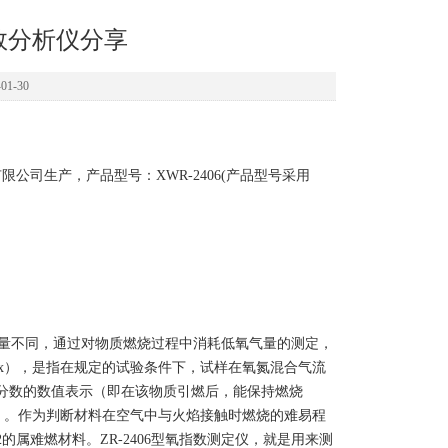
指数分析仪分享
1-30
司生产，产品型号：XWR-2406(产品型号采用
量不同，通过对物质燃烧过程中消耗低氧气量的测定，
dex），是指在规定的试验条件下，试样在氧氮混合气流
分数的数值表示（即在该物质引燃后，能保持燃烧
度）。作为判断材料在空气中与火焰接触时燃烧的难易程
32的属难燃材料。ZR-2406型氧指数测定仪，就是用来测