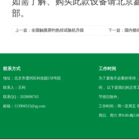
如需了解、购买此款设备请北京
部。
上一篇：
全国触摸屏灼热丝试验机升级
下一篇：
国内都
卡测试仪
联系方式
工作时间
地址：北京市通州区科技园158号院
为了避免不必要的等待
联系人：王利
间 。以下是我们的正常
联系QQ：2028696743
节假日除外。
邮箱：113994515@qq.com
工作时间：周一至周五 早8
周日、周六 早9:00-晚5:0