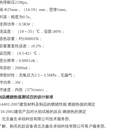
量热弹耐压21Mpa。
坩埚:Φ25mm，（14-19）mm，壁厚1mm。
计时器：精度为0.5s。
大使用功率：0.5KW；
环境温度： （10～35）℃，湿度≤80%；
仪器热容量：约10000J/K；
热容量重复性误差：≤0.2%；
测温范围：（4.5-42）℃；
温度分辨率：0.0001oK；
内筒容积：2000ml；
氧弹密封性：充氧压力2.5～3.5MPa，无漏气；
搅拌功率：3W；
搅拌速度：内筒（375r/min）。
制品燃烧热值测试仪的设计标准
T14402-2007建筑材料及制品的燃烧性能 燃烧热值的测定
1716-2002建筑产品对火焰试验的反应.燃烧热的测定
：北京鑫生卓锐科技有限公司技术服务部。
了解、购买此款设备请北京鑫生卓锐科技有限公司客户服务部。