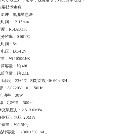
主要技术参数
测量原理：氧弹量热法
量时间：12-15min
密度：RSD≤0.1%
度分辨率：0.001℃
火时间：5s
火电压：DC-12V
量：约 10500J/K
水筒容量：约 40L
水筒容量：约 2.1L
使用环境：23±2℃ 相对湿度 40~60﹪RH
源：AC220V±10﹪ 50Hz
主机功率：30W
氧弹：①容量：300ml
压力：2.5~3.0MPa
压：水压 20MPa
量：约2.5Kg
量热弹容量：（300±50）mL。