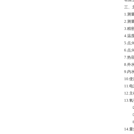
三、
1.
2.测
3.精
4.温
5.点
6.点
7.热容
8.外
9.内
10.
11.电
12.
13.
②充氧
③耐
④重
14.