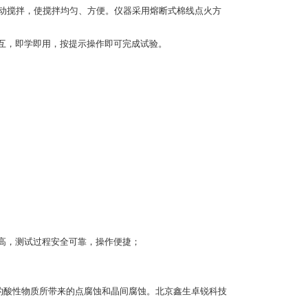
电动搅拌，使搅拌均匀、方便。仪器采用熔断式棉线点火方
机交互，即学即用，按提示操作即可完成试验。
。
程度高，测试过程安全可靠，操作便捷；
产生的酸性物质所带来的点腐蚀和晶间腐蚀。北京鑫生卓锐科技