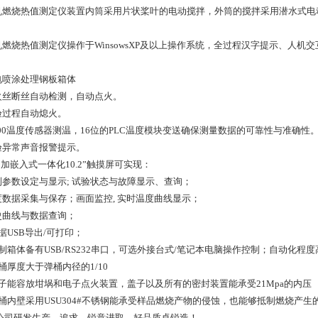
微机燃烧热值测定仪装置内筒采用片状桨叶的电动搅拌，外筒的搅拌采用潜水式
微机燃烧热值测定仪操作于WinsowsXP及以上操作系统，全过程汉字提示、人
静电喷涂处理钢板箱体
点火丝断丝自动检测，自动点火。
试验过程自动熄火。
pt100温度传感器测温，16位的PLC温度模块变送确保测量数据的可靠性与准确性
试验异常声音报警提示。
LC加嵌入式一体化10.2”触摸屏可实现：
控制参数设定与显示; 试验状态与故障显示、查询；
温度数据采集与保存；画面监控, 实时温度曲线显示；
历史曲线与数据查询；
数据USB导出/可打印；
.控制箱体备有USB/RS232串口，可选外接台式/笔记本电脑操作控制；自动化
弹桶厚度大于弹桶内径的1/10
.盖子能容放坩埚和电子点火装置，盖子以及所有的密封装置能承受21Mpa的内压
.弹桶内壁采用USU304#不锈钢能承受样品燃烧产物的侵蚀，也能够抵制燃烧
公司研发生产，追求，锐意进取，好品质卓锐造！