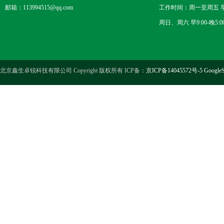
邮箱：113994515@qq.com
工作时间：周一至周五 早8
周日、周六 早9:00-晚5:0
北京鑫生卓锐科技有限公司 Copyright 版权所有 ICP备：
京ICP备14045572号-5
GoogleS