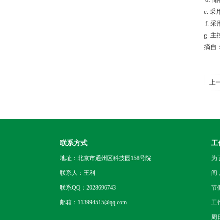
e.
f. 
g.
摘自
上
市
联系方式
工
地址：北京市通州区科技园158号院
为
联系人：王利
间
联系QQ：2028696743
节
邮箱：113994515@qq.com
工
周日