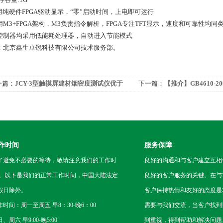
 采用纯硬件FPGA驱动显示，“零”启动时间，上电即可运行
采用M3+FPGA架构，M3负责指令解析，FPGA专注TFT显示，速度和可靠性均同
 主控制器均采用低能耗处理器，自动进入节能模式
：北京鑫生卓锐科技有限公司技术服务部。
一篇：
JCY-3型触摸屏建材烟密度测试仪优于
下一篇：
【推介】GB4610-
面烟密度箱
攻克难关
作时间
服务保障
了避免不必要的等待，敬请注意我们的工作时
良好的沟通和与客户建立互相
 。以下是我们的正常工作时间，中国大陆法定
良好的客户服务的关键。在与
假日除外。
客户保持热情和友好的态度是
作时间：周一至周五 早8：30-晚6：00
需要与我们交流，当客户找到
、周六 早9:00-晚5:00
到重视，得到帮助和解决问题