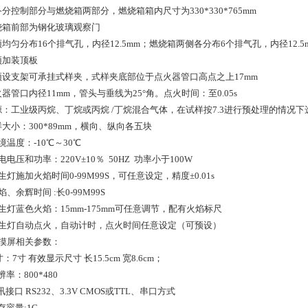
备分控制部分与燃烧箱两部分，燃烧箱箱内尺寸为330*330*765mm
燃烧箱前部为钢化玻璃观察门
顶均匀分布16个排气孔，内径12.5mm；燃烧箱两侧各分布6个排气孔，内径12.5
顶加装顶板
箱顶设支架可承挂式样夹，式样夹底部位于点火器管口高点之上17mm
火器管口内径11mm，管头与垂线为25°角。点火时间：至0.05s
气源：工业级丙烷、丁烷或丙烷 /丁烷混合气体，在试样按7.3进行预处理的情况
样大小：300*89mm，横向、纵向各五块
环境温度：-10℃～30℃
供电电压和功率：220V±10％ 50HZ 功率小于100W
本生灯施加火焰时间0-99M99S，可任意设定，精度±0.01s
余焰、余辉时间 :长0-99M99S
本生灯蓝色火焰：15mm-175mm可任意调节，配有火焰标尺
.本生灯自动点火，自动计时，点火时间任意设定（可预设）
触摸屏相关参数：
尺寸：7寸 有效显示尺寸 长15.5cm 宽8.6cm；
分辨率：800*480
通讯接口 RS232、3.3V CMOS或TTL、串口方式
储存容量:1G