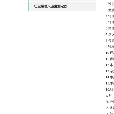
2.设
粉尘层着火温度测定仪
3.
4.箱
5.箱
6.
7.点
8.
9.试
10.
11.
12.
13.
14.
15
16.
a. 
b. 
c. 
d. 