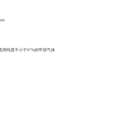
mm
下选用纯度不小于97%的甲烷气体