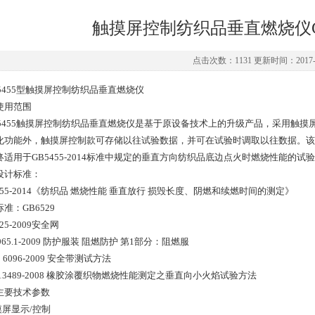
触摸屏控制纺织品垂直燃烧仪G
点击次数：1131 更新时间：2017-1
-5455型触摸屏控制纺织品垂直燃烧仪
使用范围
F-5455触摸屏控制纺织品垂直燃烧仪是基于原设备技术上的升级产品，采用触
化功能外，触摸屏控制款可存储以往试验数据，并可在试验时调取以往数据。该
终适用于GB5455-2014标准中规定的垂直方向纺织品底边点火时燃烧性能的试
设计标准：
455-2014《纺织品 燃烧性能 垂直放行 损毁长度、阴燃和续燃时间的测定》
准：GB6529
725-2009安全网
8965.1-2009 防护服装 阻燃防护 第1部分：阻燃服
T 6096-2009 安全带测试方法
13489-2008 橡胶涂覆织物燃烧性能测定之垂直向小火焰试验方法
主要技术参数
摸屏显示/控制