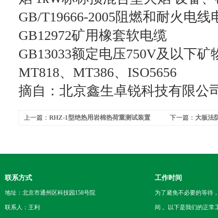
GB/T19666-2005阻燃和耐火
GB12972矿用橡套软电缆
GB13033额定电压750V及以下
MT818、MT386、ISO5656
摘自：北京鑫生卓锐科技有限公
上一篇：
RHZ-1型绝热用岩棉热荷重测试装置
下一篇：
大板法防
ISO1716-2002厂家
测试仪新升级
联系方式
工作时间
地址：北京市通州区科技园158号院
为了避免不必要的等待
联系人：王利
间 。以下是我们的正常