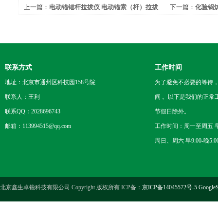
上一篇：
电动锚锚杆拉拔仪 电动锚索（杆）拉拔
下一篇：
化验锅
仪啦
测液体油热值测
联系方式
工作时间
地址：北京市通州区科技园158号院
为了避免不必要的等待
联系人：王利
间 。以下是我们的正常
联系QQ：2028696743
节假日除外。
邮箱：113994515@qq.com
工作时间：周一至周五 早8
周日、周六 早9:00-晚5:0
北京鑫生卓锐科技有限公司 Copyright 版权所有 ICP备：
京ICP备14045572号-5
GoogleS