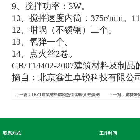
9、搅拌功率：3W。
10、搅拌速度内筒：375r/min。11
12、坩埚（不锈钢）二个。
13、氧弹一个。
14、点火丝2卷。
GB/T14402-2007建筑材料
摘自：北京鑫生卓锐科技有限公
上一篇：
JRZ1建筑材料燃烧热值试验仪-热值测
下一篇：
建材燃
定尽在北京卓锐
置|建筑材料热值
联系方式
工作时间