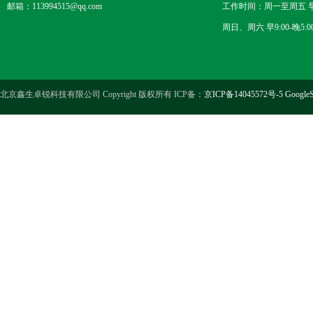
邮箱：113994515@qq.com
工作时间：周一至周五 早8
周日、周六 早9:00-晚5:0
北京鑫生卓锐科技有限公司 Copyright 版权所有 ICP备：
京ICP备14045572号-5
GoogleS