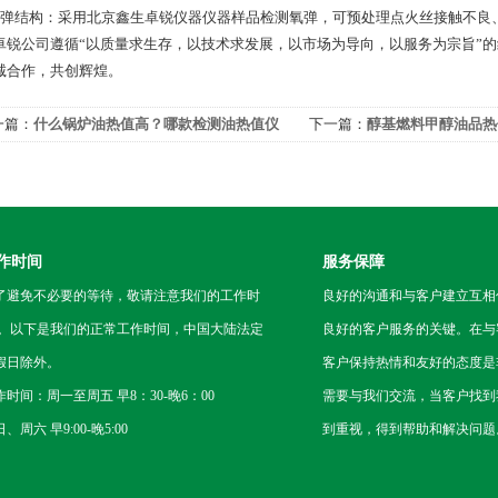
氧弹结构：采用北京鑫生卓锐仪器仪器样品检测氧弹，可预处理点火丝接触不良
卓锐公司遵循“以质量求生存，以技术求发展，以市场为导向，以服务为宗旨”
诚合作，共创辉煌。
一篇：
什么锅炉油热值高？哪款检测油热值仪
下一篇：
醇基燃料甲醇油品热
价格适中？
钱？操作简单吗？
作时间
服务保障
了避免不必要的等待，敬请注意我们的工作时
良好的沟通和与客户建立互相
 。以下是我们的正常工作时间，中国大陆法定
良好的客户服务的关键。在与
假日除外。
客户保持热情和友好的态度是
作时间：周一至周五 早8：30-晚6：00
需要与我们交流，当客户找到
、周六 早9:00-晚5:00
到重视，得到帮助和解决问题