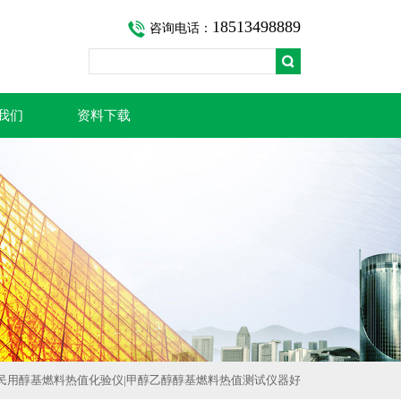
18513498889
咨询电话：
我们
资料下载
 民用醇基燃料热值化验仪|甲醇乙醇醇基燃料热值测试仪器好