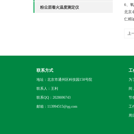
6、
粉尘层着火温度测定仪
北京
仁精
上
器
联系方式
工
地址：北京市通州区科技园158号院
为
联系人：王利
间
联系QQ：2028696743
节
邮箱：113994515@qq.com
工
周日