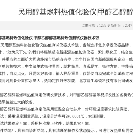
民用醇基燃料热值化验仪|甲醇乙醇
点击次数：1279 更新时间：2017-0
醇基燃料热值化验仪|甲醇乙醇醇基燃料热值测试仪器技术强
民用醇基燃料热值化验仪|热值测试仪器技术强，当然选择北京卓锐仪器品牌，醇
计，“敢为天下先”的我们将继续瞄准新能源热值检测仪器，紧扣煤化工，结合生
，并重点的全面扩大周边终端市场的占有率，力争打造国内新能源服务企业一线
新单片机技术，中文菜单式操作界面，结构简单、直观易学、操作方便、性能稳
搅拌，自动点火。只需装好氧弹，输入样品重量，仪器便自动完成全部试验过程
统同时具备外筒贮水量大，热稳定性好等功能。北京鑫生卓锐科技有限公司研发
甲醇乙醇醇基燃料热值测定仪研发新技术，对甲醇乙醇醇基等易挥发性的各类热
结果偏差过大的设备。
甲醇乙醇醇基燃料热值测定仪采用恒温全自动芯片，对环境温度要求比较宽松。
测试：采用温度测量系统，温度分辨率可达0.0001℃，实现测量。
测试结果稳定可靠：采用标准校正软件，结果真实可靠。
软件功能*：具有自诊断功能，具有清晰的操作及状态提示，可进行发热量所需