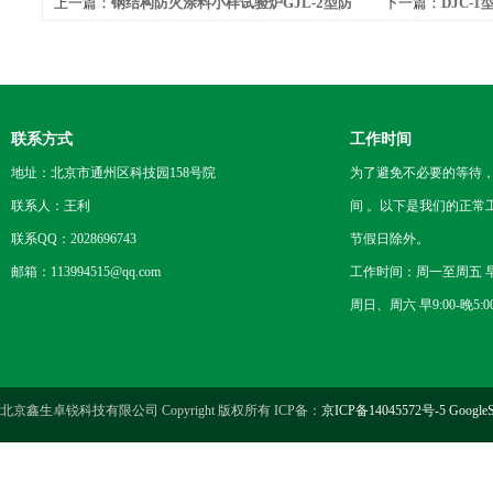
上一篇：
钢结构防火涂料小样试验炉GJL-2型防
下一篇：
DJC-
火涂料测试仪如何操作
验机设计标准有
联系方式
工作时间
地址：北京市通州区科技园158号院
为了避免不必要的等待
联系人：王利
间 。以下是我们的正常
联系QQ：2028696743
节假日除外。
邮箱：113994515@qq.com
工作时间：周一至周五 早8
周日、周六 早9:00-晚5:0
北京鑫生卓锐科技有限公司 Copyright 版权所有 ICP备：
京ICP备14045572号-5
GoogleS