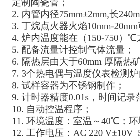
定制陶瓷管；
2.
内管内径
75mm
±
2mm,
长
240
3.
丁烷点火器火焰
10mm-20mm
4.
炉内温度能在（
150-750
）℃
5.
配备流量计控制气体流量；
6.
隔热层由大于
60mm
厚隔热
7. 3
个热电偶与温度仪表检测炉
8.
试样容器为不锈钢制作；
9.
计时器精度
0.01s
，时间记录
10.
自动控温程序；
11.
环境温度：室温～
40
℃；环
12.
工作电压：
AC 220 V
±
10V 