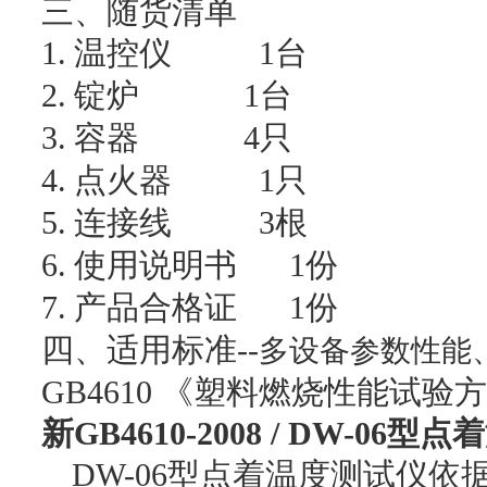
三、随货清单
1.
温控仪 1台
2.
锭炉 1台
3.
容器 4只
4.
点火器 1只
5.
连接线 3根
6.
使用说明书 1份
7.
产品合格证 1份
四、适用标准--
多设备参数性能、
GB4610 《塑料燃烧性能试
新
GB4610-2008 /
DW-0
6
型点着
DW-0
6
型点着温度测试仪依