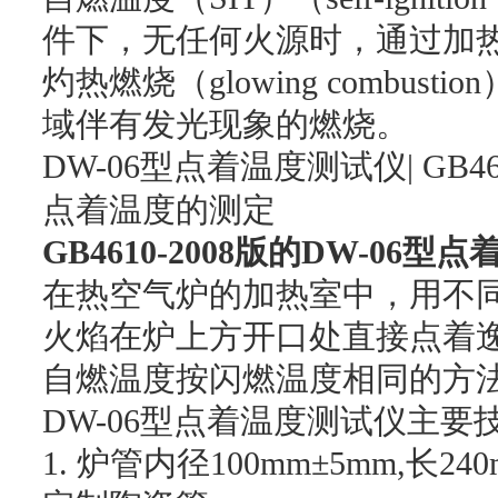
件下，无任何火源时，通过加
灼热燃烧（
glowing combustion
域伴有发光现象的燃烧。
DW-0
6
型点着温度测试仪
| GB4
点着温度的测定
GB4610-2008
版的
DW-0
6
型点
在热空气炉的加热室中，用不
火焰在炉上方开口处直接点着
自燃温度按闪燃温度相同的方
DW-0
6
型点着温度测试仪主要
1.
炉管内径
100mm
±
5mm,
长
24