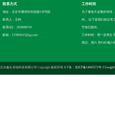
联系方式
工作时间
地址：北京市通州区科技园158号院
为了避免不必要的等待
联系人：王利
间 。以下是我们的正常
联系QQ：2028696743
节假日除外。
邮箱：113994515@qq.com
工作时间：周一至周五 早8
周日、周六 早9:00-晚5:0
北京鑫生卓锐科技有限公司 Copyright 版权所有 ICP备：
京ICP备14045572号-5
GoogleS