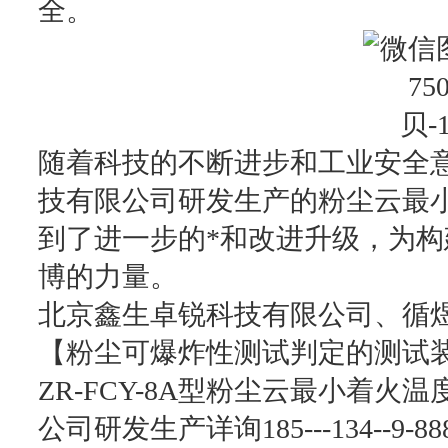
全。
随着科技的不断进步和工业安全
技有限公司研发生产的粉尘云最
到了进一步的*和改进升级，为
博的力量。
北京鑫生卓锐科技有限公司、循
【粉尘可爆炸性测试判定的测试
ZR-FCY-8A型粉尘云最小着火
公司研发生产详询185---134--9-88