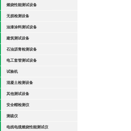
燃烧性能测试设备
无损检测设备
油漆涂料测试设备
建筑测试设备
石油沥青检测设备
电工套管测试设备
试验机
混凝土检测设备
其他测试设备
安全帽检测仪
测硫仪
电线电缆燃烧性能测试仪