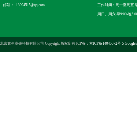
邮箱：113994515@qq.com
工作时间：周一至周五 早8
周日、周六 早9:00-晚5:0
北京鑫生卓锐科技有限公司 Copyright 版权所有 ICP备：
京ICP备14045572号-5
GoogleS