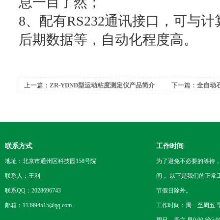
息一目了然；
8、配有RS232通讯接口，可与
后期数据等，自动化程度高。
上一篇：
ZR-YDND型运动粘度测定仪产品简介
下一篇：
全自动
联系方式
工作时间
地址：北京市通州区科技园158号院
为了避免不必要的等待
联系人：王利
间 。以下是我们的正常
联系QQ：2028696743
节假日除外。
邮箱：113994515@qq.com
工作时间：周一至周五 早8