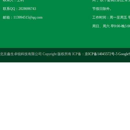
联系人：王利
间 。以下是我们的正常
联系QQ：2028696743
节假日除外。
邮箱：113994515@qq.com
工作时间：周一至周五 早8
周日、周六 早9:00-晚5:0
北京鑫生卓锐科技有限公司 Copyright 版权所有 ICP备：
京ICP备14045572号-5
GoogleS