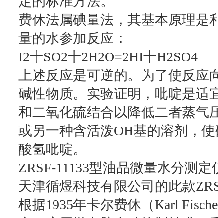
定的标准方法。
费休法属碘量法，其基本原理是
量的水参加反应：
I2十SO2十2H2O=2HI十H2SO4
上述反应是可逆的。为了使反应
碱性物质。实验证明，吡啶是适
和二氧化硫结合以降低二者蒸气
或另一种含活泼OH基的溶剂，
酸氢吡啶。
ZRSF-11133型油品微量水分
天津循煜科技有限公司的此款ZRSF
根据1935年卡尔费休（Karl Fi