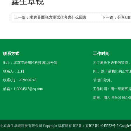
鑫生卓锐
上一篇：
求购界面张力测试仪考虑什么因素
下一篇：
分享GB
片器使用方法
联系方式
工作时间
地址：北京市通州区科技园158号院
为了避免不必要的等待
联系人：王利
间 。以下是我们的正常
联系QQ：2028696743
节假日除外。
邮箱：113994515@qq.com
工作时间：周一至周五 早8
周日、周六 早9:00-晚5:0
北京鑫生卓锐科技有限公司 Copyright 版权所有 ICP备：
京ICP备14045572号-5
GoogleS