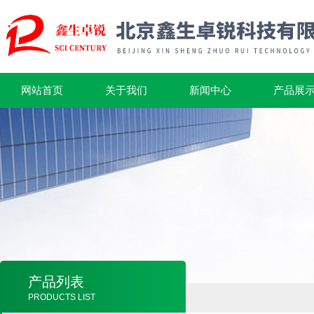
网站首页
关于我们
新闻中心
产品展
产品列表
PRODUCTS LIST