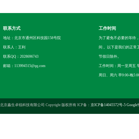
联系方式
工作时间
地址：北京市通州区科技园158号院
为了避免不必要的等待
联系人：王利
间 。以下是我们的正常
联系QQ：2028696743
节假日除外。
邮箱：113994515@qq.com
工作时间：周一至周五 早8
周日、周六 早9:00-晚5:0
北京鑫生卓锐科技有限公司 Copyright 版权所有 ICP备：
京ICP备14045572号-5
GoogleS