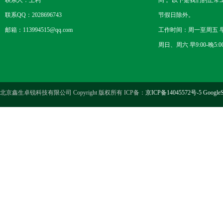
联系人：王利
间 。以下是我们的正常
联系QQ：2028696743
节假日除外。
邮箱：113994515@qq.com
工作时间：周一至周五 早8
周日、周六 早9:00-晚5:0
北京鑫生卓锐科技有限公司 Copyright 版权所有 ICP备：
京ICP备14045572号-5
GoogleS