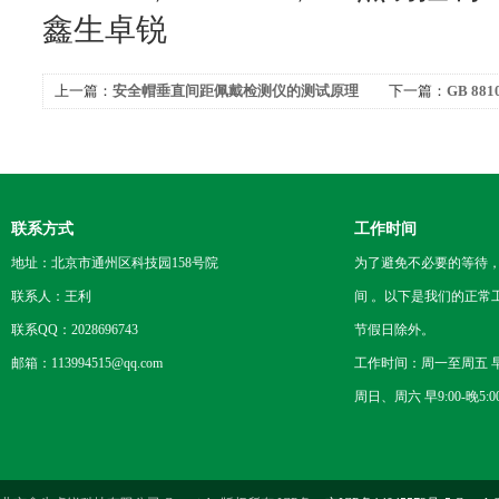
鑫生卓锐
上一篇：
安全帽垂直间距佩戴检测仪的测试原理
下一篇：
GB 8
试验意义
联系方式
工作时间
地址：北京市通州区科技园158号院
为了避免不必要的等待
联系人：王利
间 。以下是我们的正常
联系QQ：2028696743
节假日除外。
邮箱：113994515@qq.com
工作时间：周一至周五 早8
周日、周六 早9:00-晚5:0