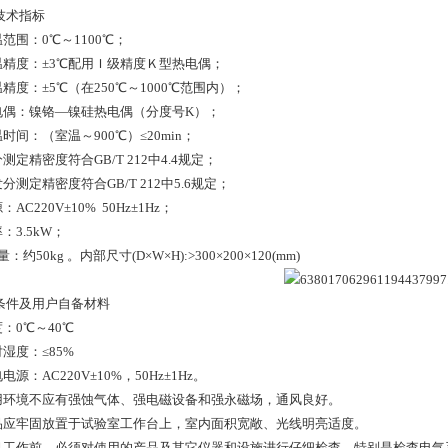
技术指标
温范围：0℃～1100℃；
测温精度：±3℃配用Ｉ级精度Ｋ型热电偶；
温精度：±5℃（在250℃～1000℃范围内）；
热电偶：镍铬—镍硅热电偶（分度号K）；
温时间：（室温～900℃）≤20min；
分测定精密度符合GB/T 212中4.4规定；
发分测定精密度符合GB/T 212中5.6规定；
：AC220V±10% 50Hz±1Hz；
率：3.5kW；
量：约50kg 。内部尺寸(D×W×H):>300×200×120(mm)
条件及用户自备材料
度：0℃～40℃
对湿度：≤85%
电电源：AC220V±10%，50Hz±1Hz。
使用环境不应有强蚀气体、强电磁设备和强永
磁场，通风良好。
产品应牢固放置于试验室工作台上，室内面积宽敞、光线明亮适度。
开机工作前，必须对使用的产品及其它仪器和设施进行仔细检查，特别是检查电