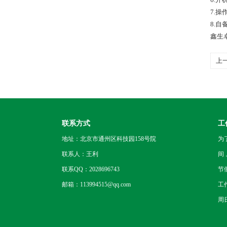
7.
8.
鑫生
上
作
联系方式
工
地址：北京市通州区科技园158号院
为
联系人：王利
间
联系QQ：2028696743
节
邮箱：113994515@qq.com
工
周日