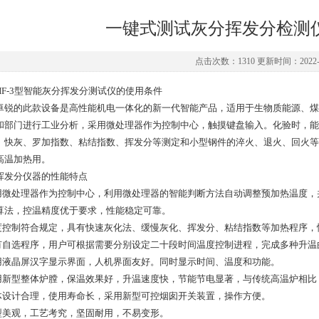
一键式测试灰分挥发分检测
点击次数：1310 更新时间：2022-1
HF-3型智能灰分挥发分测试仪的使用条件
卓锐的此款设备是高性能机电一体化的新一代智能产品，适用于生物质能源、煤
和部门进行工业分析，采用微处理器作为控制中心，触摸键盘输入。化验时，能严格按照
、快灰、罗加指数、粘结指数、挥发分等测定和小型钢件的淬火、退火、回火等
高温加热用。
挥发分仪器的性能特点
采用微处理器作为控制中心，利用微处理器的智能判断方法自动调整预加热温度
算法，控温精度优于要求，性能稳定可靠。
温度控制符合规定，具有快速灰化法、缓慢灰化、挥发分、粘结指数等加热程序，
具有自选程序，用户可根据需要分别设定二十段时间温度控制进程，完成多种升
采用液晶屏汉字显示界面，人机界面友好。同时显示时间、温度和功能。
采用新型整体炉膛，保温效果好，升温速度快，节能节电显著，与传统高温炉相比，节
整体设计合理，使用寿命长，采用新型可控烟囱开关装置，操作方便。
造型美观，工艺考究，坚固耐用，不易变形。