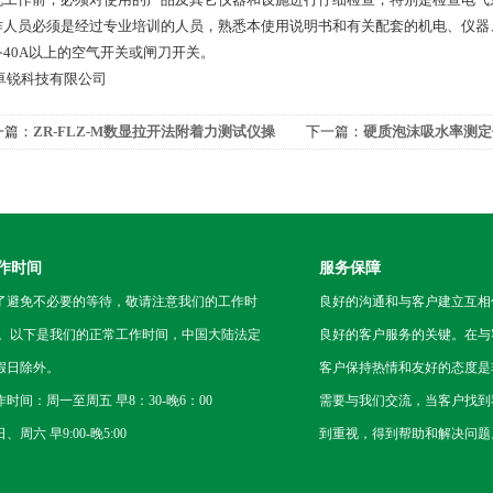
操作人员必须是经过专业培训的人员，熟悉本使用说明书和有关配套的机电、仪
自备40A以上的空气开关或闸刀开关。
卓锐科技有限公司
一篇：
ZR-FLZ-M数显拉开法附着力测试仪操
下一篇：
硬质泡沫吸水率测定
说明
验原理
作时间
服务保障
了避免不必要的等待，敬请注意我们的工作时
良好的沟通和与客户建立互相
 。以下是我们的正常工作时间，中国大陆法定
良好的客户服务的关键。在与
假日除外。
客户保持热情和友好的态度是
作时间：周一至周五 早8：30-晚6：00
需要与我们交流，当客户找到
、周六 早9:00-晚5:00
到重视，得到帮助和解决问题