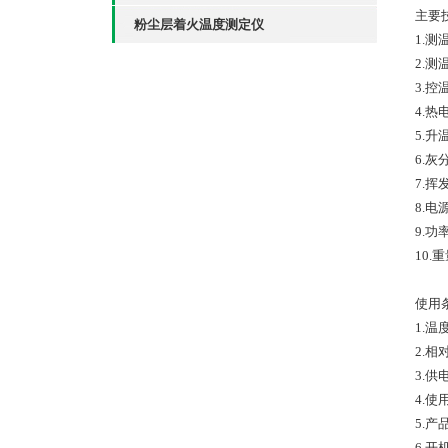
主要
粉尘层着火温度测定仪
1.测
2.
3.控
4.
5.升
6.灰
7.挥
8.电源
9.功
10.重
使用
1.温
2.相
3.供
4.
5.
6.