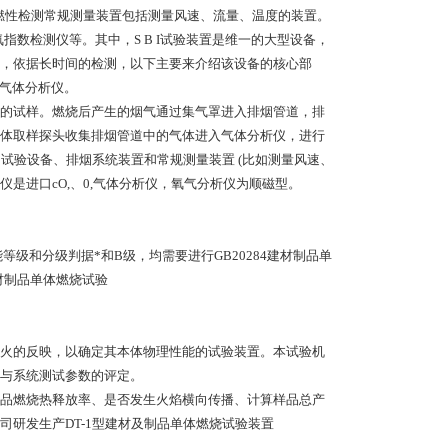
可燃性检测常规测量装置包括测量风速、流量、温度的装置。
指数检测仪等。其中，S B I试验装置是维一的大型设备，
，依据长时间的检测，以下主要来介绍该设备的核心部
0 气体分析仪。
的试样。燃烧后产生的烟气通过集气罩进入排烟管道，排
体取样探头收集排烟管道中的气体进入气体分析仪，进行
燃烧室、试验设备、排烟系统装置和常规测量装置 (比如测量风速、
析仪是进口cO,、0,气体分析仪，氧气分析仪为顺磁型。
能等级和分级判据*和B级，均需要进行GB20284建材制品单
材制品单体燃烧试验
火的反映，以确定其本体物理性能的试验装置。本试验机
与系统测试参数的评定。
品燃烧热释放率、是否发生火焰横向传播、计算样品总产
研发生产DT-1型建材及制品单体燃烧试验装置