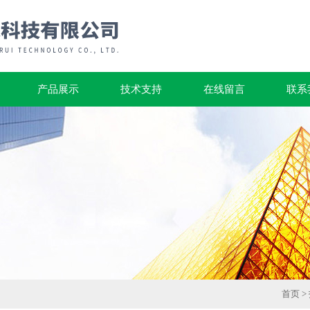
产品展示
技术支持
在线留言
联系
首页
>