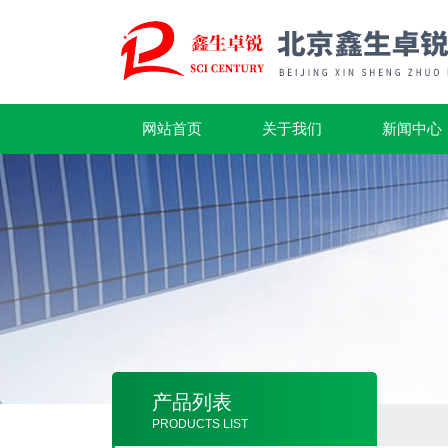
网站首页
关于我们
新闻中心
产品列表
PRODUCTS LIST