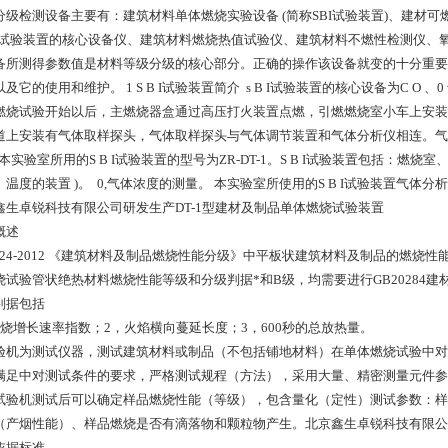
分级检测设备主要有：建筑材料单体燃烧实验设备 (简称SBI试验装置)、建材
SBI试验装置的核心设备仪、建筑材料燃烧热值试验仪、建筑材料不燃性检测仪、氧
备所测得参数值是材料等级分级的核心部分。正确的操作该设备就变的十分重要
及它的使用和维护。 1 S B I试验装置简介 s B I试验装置的核心设备为C O 、
燃烧试验开始以后，主燃烧器盒通过高压打火装置点燃，引燃燃烧室小车上安装
道上安装有气体取样探头，气体取样探头与气体调节装置和气体分析仪相连。气
本实验室所用的S B I试验装置的型号为ZR-DT-1。S B I试验装置包括：
、温度的装置 )。 0,气体浓度的测量。 本实验室所使用的S B I试验装置气体分
鑫生卓锐科技有限公司研发生产DT-1型建材及制品单体燃烧试验装置
概述
8624-2012 《建筑材料及制品燃烧性能分级》中平板状建筑材料及制品的燃烧性
烧试验管状绝热材料燃烧性能等级和分级判据*和B级，均需要进行GB20284建
判据包括
燃烧增长速率指数；2，火焰横向蔓延长度；3，600秒的总放热量。
验机为测试仪器，测试建筑材料或制品（不包括铺地材料）在单体燃烧试验中对
满足中对测试条件的要求，严格测试规程（方法），采用大量、精密测量元件参
试验机测试后可以确定样品燃烧性能（等级），包含量化（定性）测试参数：样
（产烟性能）、样品燃烧是否有滴落物和颗粒物产生。北京鑫生卓锐科技有限公司
依据标准