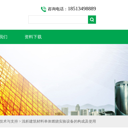
18513498889
咨询电话：
我们
资料下载
技术与支持
> 浅析建筑材料单体燃烧实验设备的构成及使用