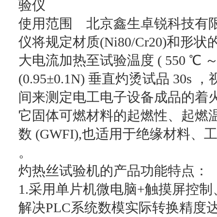
验仪
使用范围 北京鑫生卓锐科技有
仪将规定材质(Ni80/Cr20)和形
大电流加热至试验温度 ( 550 ℃ ～
(0.95±0.1N) 垂直灼烫试品 
间来测定电工电子设备成品的着
它固体可燃材料的起燃性、起燃温度
数 (GWFI),也适用于绝缘材
。
灼热丝试验机的产品功能特点：
1.采用单片机微电脑+触摸屏控
解决PLC系统数模实际转换精度