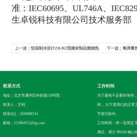
准：IEC60695、UL746A、IEC8
生卓锐科技有限公司技术服务部
上一篇：
恒温制冷设计ZR-RZ型建材制品燃烧热
下一篇：
氧弹量
值测定仪构造
动冷却校正
联系方式
工作时间
地址：北京市通州区科技园158号院
为了避免不必要的等待
联系人：王利
间 。以下是我们的正常
联系QQ：2028696743
节假日除外。
邮箱：113994515@qq.com
工作时间：周一至周五 早8
周日、周六 早9:00-晚5:0