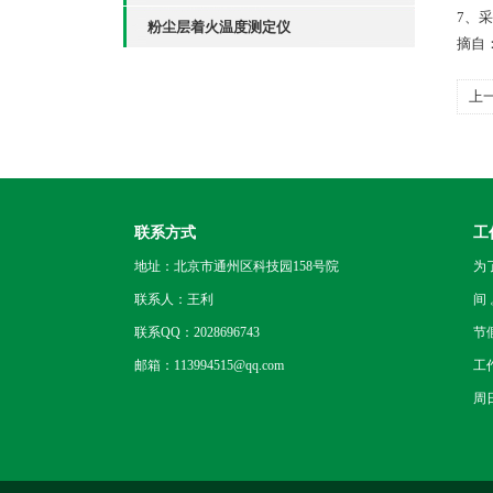
7、
粉尘层着火温度测定仪
摘自
上
联系方式
工
地址：北京市通州区科技园158号院
为
联系人：王利
间
联系QQ：2028696743
节
邮箱：113994515@qq.com
工
周日