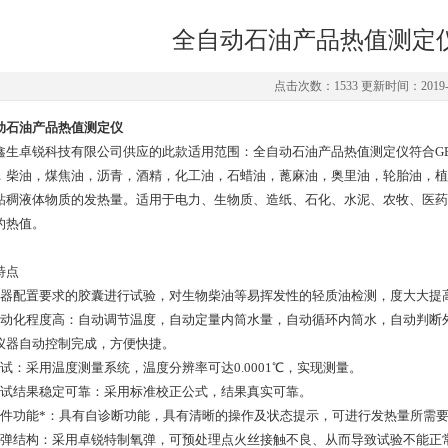
全自动石油产品热值测定
点击次数：1533 更新时间：2019-0
动石油产品热值测定仪
鑫生卓锐科技有限公司供应的此款适用范围：全自动石油产品热值测定仪符合GB
，柴油，煤焦油，沥青，酒精，化工油，石蜡油，蓖麻油，奥里油，轮胎油，植
粘稠液体物质的发热量。适用于电力、生物质、造纸、石化、水泥、农牧、医药
的热值。
特点
仪器配置要求的胶囊进行试验，对生物柴油等易挥发性的轻质油检测，度大大提
自动化程度高：自动调节温度，自动定量内筒水量，自动循环内筒水，自动判断
仪器自动控制完成，方便快捷。
测试：采用温度测量系统，温度分辨率可达0.0001℃，实现测量。
测试结果稳定可靠：采用标准校正公式，结果真实可靠。
软件功能*：具有自诊断功能，具有清晰的操作及状态提示，可进行发热量所需
氧弹结构：采用卓锐特制氧弹，可预处理点火丝接触不良、从而导致试验不能正