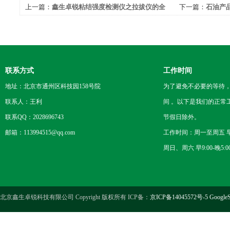
上一篇：
鑫生卓锐粘结强度检测仪之拉拔仪的全
下一篇：
石油产
面功能特点
试步骤
联系方式
工作时间
地址：北京市通州区科技园158号院
为了避免不必要的等待
联系人：王利
间 。以下是我们的正常
联系QQ：2028696743
节假日除外。
邮箱：113994515@qq.com
工作时间：周一至周五 早8
周日、周六 早9:00-晚5:0
北京鑫生卓锐科技有限公司 Copyright 版权所有 ICP备：
京ICP备14045572号-5
GoogleS