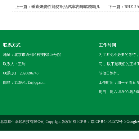
上一篇：
垂直燃烧性能纺织品汽车内饰燃烧箱几
下一篇：
RHZ-
大功能
测定仪
联系方式
工作时间
地址：北京市通州区科技园158号院
为了避免不必要的等待
联系人：王利
间 。以下是我们的正常
联系QQ：2028696743
节假日除外。
邮箱：113994515@qq.com
工作时间：周一至周五 早8
周日、周六 早9:00-晚5:0
北京鑫生卓锐科技有限公司 Copyright 版权所有 ICP备：
京ICP备14045572号-5
GoogleS