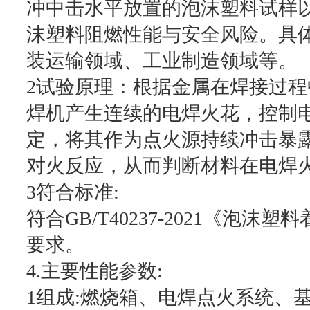
冲中击水平放置的泡沫塑料试样
沫塑料阻燃性能与安全风险。具
装运输领域、工业制造领域等。
2试验原理：根据金属在焊接过
焊机产生连续的电焊火花，控制
定，将其作为点火源持续冲击暴
对火反应，从而判断材料在电焊
3符合标准:
符合GB/T40237-2021《泡
要求。
4.主要性能参数:
1组成:燃烧箱、电焊点火系统、