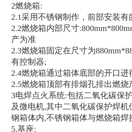
2燃烧箱:
2.1采用不锈钢制作，前部安装有
2.2燃烧箱内部尺寸:800mm*800
产为准
2.3燃烧箱固定在尺寸为880mm*
有控制器;
2.4燃烧箱通过箱体底部的开口
2.5燃烧箱顶部有排烟孔排出燃
3电焊点火系统:包括二氧化碳保
及微电机,其中二氧化碳保护焊机
钢箱体内,不锈钢箱体与燃烧箱焊
5.基座: