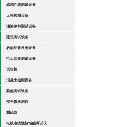
燃烧性能测试设备
无损检测设备
油漆涂料测试设备
建筑测试设备
石油沥青检测设备
电工套管测试设备
试验机
混凝土检测设备
其他测试设备
安全帽检测仪
测硫仪
电线电缆燃烧性能测试仪