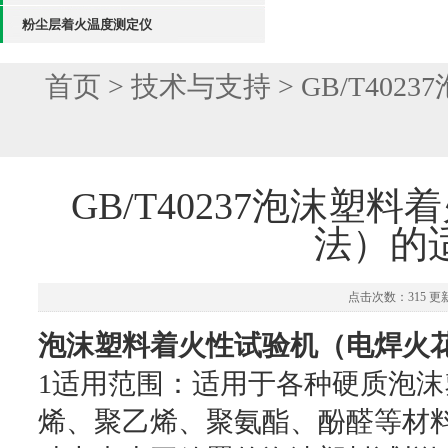
粉尘层着火温度测定仪
首页
>
技术与支持
> GB/T4
GB/T40237泡沫塑
法）的
点击次数：315 更新时
泡沫塑料着火性试验机（电焊火
1适用范围：适用于各种硬质泡
烯、聚乙烯、聚氨酯、酚醛等材