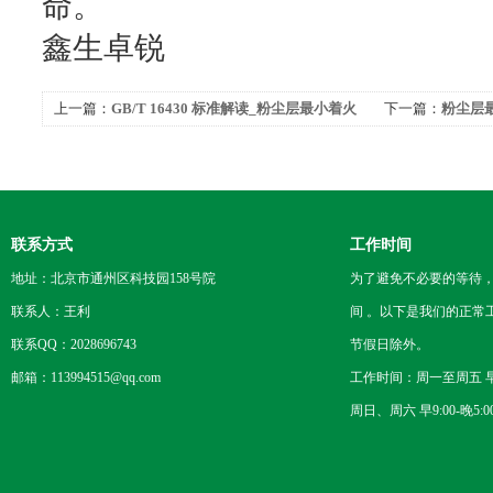
命。
鑫生卓锐
上一篇：
GB/T 16430 标准解读_粉尘层最小着火
下一篇：
粉尘层
温度测定规范
中的应用与价值
联系方式
工作时间
地址：北京市通州区科技园158号院
为了避免不必要的等待
联系人：王利
间 。以下是我们的正常
联系QQ：2028696743
节假日除外。
邮箱：113994515@qq.com
工作时间：周一至周五 早8
周日、周六 早9:00-晚5:0