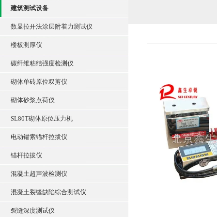
建筑测试设备
数显拉开法涂层附着力测试仪
楼板测厚仪
碳纤维粘结强度检测仪
砌体单砖原位双剪仪
砌体砂浆点荷仪
SL80T砌体原位压力机
电动锚索锚杆拉拔仪
锚杆拉拔仪
混凝土超声波检测仪
混凝土裂缝缺陷综合测试仪
裂缝深度测试仪