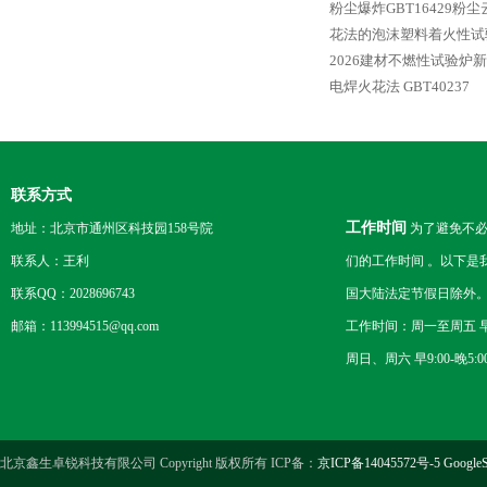
粉尘爆炸GBT16429粉
花法的泡沫塑料着火性试验仪
2026建材不燃性试验炉
电焊火花法 GBT40237
联系方式
工作时间
地址：北京市通州区科技园158号院
为了避免不必
联系人：王利
们的工作时间 。以下是
联系QQ：2028696743
国大陆法定节假日除外
邮箱：113994515@qq.com
工作时间：周一至周五 早8
周日、周六 早9:00-晚5:0
北京鑫生卓锐科技有限公司 Copyright 版权所有 ICP备：
京ICP备14045572号-5
GoogleS