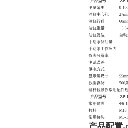
产品型号
ZP-
测量范围
0-10
油缸中心孔
27m
油缸行程
60m
油缸重量
5.5
油缸复位
自动
手动泵储油量
0
手动泵工作压力
6
仪表分辨率
0
测试误差
1
供电方式
三
显示屏尺寸
55m
数据存储
500
锚杆拉拔仪常用配件
产品型号
ZP-
常用锚具
Φ6-1
拉杆
M18
常用接头
M6-1
产品配置
-