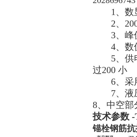
2028696743 
1、数显表
2、200
3、峰值
4、数值
5、供电
过200 小
6、采用
7、液压
8、中空
技术参数 -Tec
锚栓钢筋抗