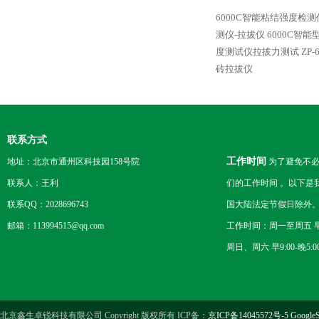
6000C智能粘结强度检测
测仪-拉拔仪
6000C智
度测试仪拉拔力测试
ZP
砖拉拔仪
联系方式
工作时间
地址：北京市通州区科技园158号院
为了避免不必
联系人：王利
们的工作时间 。以下是
联系QQ：2028696743
国大陆法定节假日除外
邮箱：113994515@qq.com
工作时间：周一至周五 早8
周日、周六 早9:00-晚5:0
北京鑫生卓锐科技有限公司 Copyright 版权所有 ICP备：
京ICP备14045572号-5
GoogleS