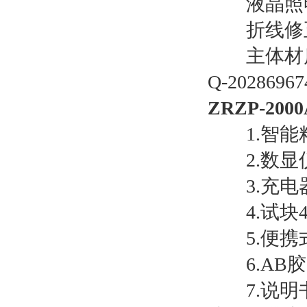
液晶照明
折线修正
主体材质重
Q-202869674
ZRZP-2
1.智能
2.数显
3.充电
4.试块40
5.便携
6.AB胶
7.说明书