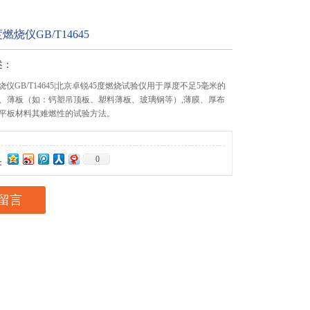
度燃烧仪GB/T14645
述：
度燃烧仪GB/T14645|北京卓锐45度燃烧试验仪用于厚度不足5毫米的
、薄板（如：钙塑吊顶板、塑料薄板、玻璃钢等）,薄膜、厚布
平板材料其难燃性的试验方法。
0
：
留言