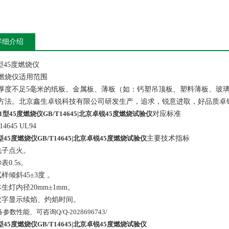
详细介绍
1型45度燃烧仪
度燃烧仪适用范围
厚度不足5毫米的纸板、金属板、薄板（如：钙塑吊顶板、塑料薄板、玻璃
方法。北京鑫生卓锐科技有限公司研发生产，追求，锐意进取，好品质卓
-1型45度燃烧仪GB/T14645|北京卓锐45度燃烧试验仪
对应标准
14645 UL94
1型45度燃烧仪GB/T14645|北京卓锐45度燃烧试验仪
主要技术指标
 电子点火。
秒表0.5s。
 试样倾斜45±3度 。
 本生灯内径20mm±1mm。
5 数字显示续焰、灼焰时间。
参数性能、可咨询Q/Q-2028696743/
1型45度燃烧仪GB/T14645|北京卓锐45度燃烧试验仪