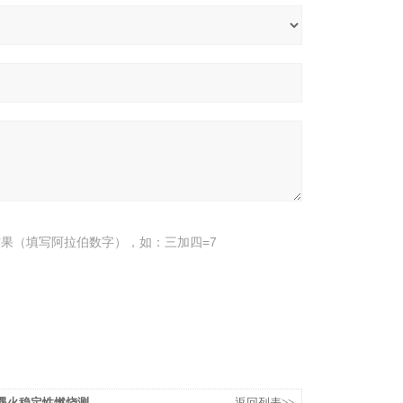
果（填写阿拉伯数字），如：三加四=7
板遇火稳定性燃烧测
返回列表>>