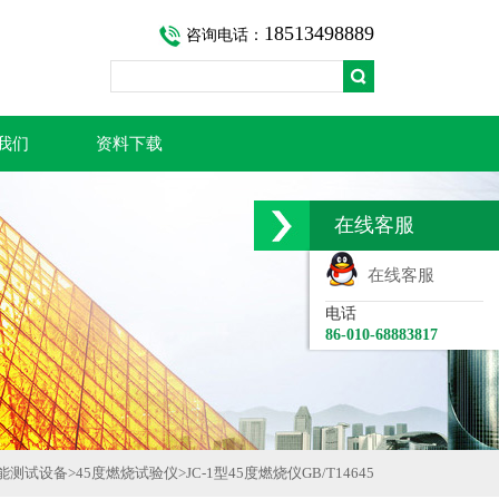
18513498889
咨询电话：
我们
资料下载
在线客服
在线客服
电话
86-010-68883817
能测试设备
>
45度燃烧试验仪
>
JC-1型45度燃烧仪GB/T14645