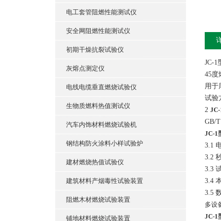
电工套管阻燃性能测试仪
安全网阻燃性能测试仪
初期干燥抗裂试验仪
JC-
灰熔点测定仪
45
用于
电线电缆垂直燃烧试验仪
试验
生物质燃料热值测试仪
2
JC
GB/T
汽车内饰材料燃烧试验机
JC-
钢结构防火涂料小样试验炉
3.1
3.2 
建材燃烧热值试验仪
3.3
建筑材料产烟毒性试验装置
3.4
3.
阻燃木材燃烧试验装置
多设备
JC-
铺地材料燃烧试验装置