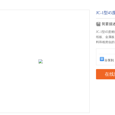
JC-1型45
简要描
JC-1型45
纸板、金属板
料和相类似的
分享到
在线