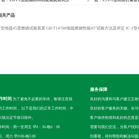
14656-2009阻燃纸和纸板燃烧性能试验仪
试仪GB/T9775-2008
相关产品
-1型地毯45度燃烧试验装置 GB/T14768地毯燃烧性能45°试验方法及评定
JC-1
服务保障
作时间
为了避免不必要的等待，敬请注意我
良好的沟通和与客户建立互相
的工作时间 。以下是我们的正常工作时间，中
良好的客户服务的关键。在与
大陆法定节假日除外。
客户保持热情和友好的态度是
作时间：周一至周五 早8：30-晚6：00
需要与我们交流，当客户找到
、周六 早9:00-晚5:00
到重视，得到帮助和解决问题