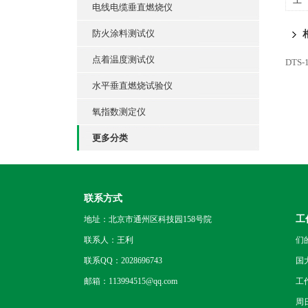
电线电缆垂直燃烧仪
GB
防火涂料测试仪
点着温度测试仪
DTS
水平垂直燃烧试验仪
氧指数测定仪
更多分类
联系方式
工
地址：北京市通州区科技园158号院
联系人：王利
们
联系QQ：2028696743
国
邮箱：113994515@qq.com
工
周日