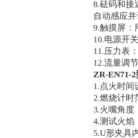
8.砝码和
自动感应并
9.触摸屏
10.电源
11.压力
12.流量
ZR-EN7
1.点火时间设
2.燃烧计时范
3.火嘴角度
4.测试火焰：
5.U形夹具内