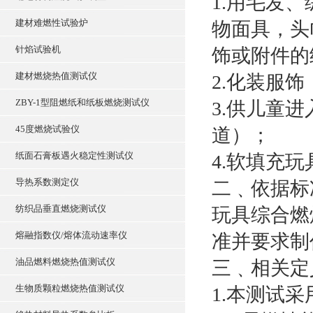
1.用毛发
建材难燃性试验炉
物面具，头
针焰试验机
饰或附件的
建材燃烧热值测试仪
2.化装服
ZBY-1型阻燃纸和纸板燃烧测试仪
3.供儿童
45度燃烧试验仪
道）；
纸面石膏板遇火稳定性测试仪
4.软填充
导热系数测定仪
二﹑依据标
纺织品垂直燃烧测试仪
玩具综合燃烧测试
熔融指数仪/熔体流动速率仪
准并要求制
油品燃料燃烧热值测试仪
三﹑相关定
生物质颗粒燃烧热值测试仪
1.本测试